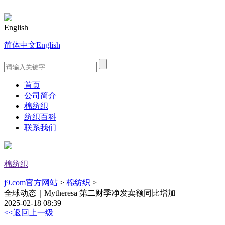
English
简体中文
English
首页
公司简介
棉纺织
纺织百科
联系我们
棉纺织
j9.com官方网站
>
棉纺织
>
全球动态｜Mytheresa 第二财季净发卖额同比增加
2025-02-18 08:39
<<返回上一级