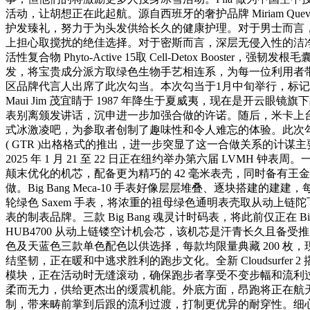
活动，让胡想正在此起航。源自西班牙的奢护品牌 Miriam 
护发臻礼，努力于为头发供给长久的健康护理。对于男士而言
上担心取搅扰的绝佳选择。对于密斯而言，深层无侵入性的洁
活性复合物 Phyto-Active 15取 Cell-Detox Bo
发，将宝贵成分派方取绿色生物手艺相连系，为每一位利用者带来
区品牌代言人出席了此次勾当。本次勾当于1月中旬举行，标记着
Maui Jim 茂宜睛于 1987 年降生于夏威夷，现在是开
表别离颁发讲话，沉申进一步加强合做的许诺。随后，米卡上台取不雅
式冰激凌吧，为参取者创制了趣味性和令人难忘的体验。此次勾
( GTR )出格格式的推出，进一步突显了这一合做关系的计谋主
2025 年 1 月 21 至 22 日正在纽约举办第六届 LVMH 钟
颠末优化的机芯，配备更为精巧的 42 毫米表壳，同时备有王
做。Big Bang Meca-10 手表好像层层堆叠、逐块搭建
轮绿色 Saxem 手表，将浓重的祖母绿色通明表壳取从动上链
表的制表品牌。三款 Big Bang 魂灵计时码表，将此前仅正在 Bi
HUB4700 从动上链镂空计机会芯，该机芯是汗青长久且备受推崇的
色及天蓝色三款单色配色以供选择，每款均限量典藏 200 枚，现已发售
结坚韧，正在暖和中逃求胜利的跑步文化。全新 Cloudsurfer
模块，正在活动时无缝滚动，确保跑步者享受不变步幅和流利过渡体
柔而无力，供给更杰出的缓震机能。外底方面，昂跑将正在航天
制，带来畴前掌到后跟的流利过渡，打制更优异的耐穿性。细心