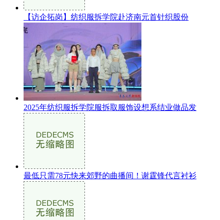
【访企拓岗】纺织服拆学院赴济南元首针织股份
2025年纺织服拆学院服拆取服饰设想系结业做品发
最低只需78元快来郊野的曲播间！谢霆锋代言衬衫