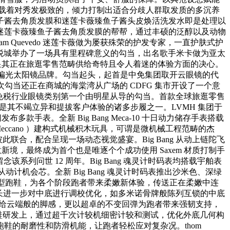
方，承载着对秀发极致的，倾力打制出适合分歧人群取发质的多沉养
子酱去角质发膜和迷莲卡薇臻鱼子酱头皮焕活洗发水即是处理以
迷莲卡薇臻鱼子酱去角质发膜的帮帮，通过丰硕的泛醇以及动物
Miriam Quevedo 迷莲卡薇做为屡获殊荣的护发专家，一直护肤式护
际免税城举办了一场具有里程碑意义的勾当，出名歌手米卡做为亚太
步彰显其正在旅逛零售范畴供给奇特且令人着迷的体验方面的决心。
高端专业偏光太阳镜品牌。勾当起头，起首是中免集团取开云眼镜的代
此次勾当还正在商城的海棠湾从广场的 CDFG 集市开设了一个意
国免税行业眼镜类别第一个由明星从导的勾当。首款全球旅逛零售
，也是其不竭立异和提拔客户体验的诸多步履之一。LVMH 集团于
布多款手表。全新 Big Bang Meca-10 十日动力储存手表搭载
ccano ）建构式机械积木玩具，可谓是微机械工程范畴的杰
彼此联合，配合呈现一场动态视觉盛宴。Big Bang 从动上链陀飞
新境，最终成为首个也是唯逐个个成功使用 Saxem 材质打制手
以留念该系列问世 12 周年。Big Bang 魂灵计时码表均搭载宇舶表
从动计机会芯。全新 Big Bang 魂灵计时码表推出沙米色、深绿
er 2 锻炼型跑鞋，为各个阶段跑者带来柔嫩新体验，传送正在柔嫩中连
服的脚感根本长进一步对中底进行调校优化，如多米诺骨牌般陈列互锁的中底
跑者供给云端般的脚感，更以超卓的不变回弹为跑者带来强韧支持，
跑鞋研发上，通过超千次计较机细密计较和测试，优化外底几何构
鞋的耐磨性和防滑机能，让跑者轻松应对复杂况。thom