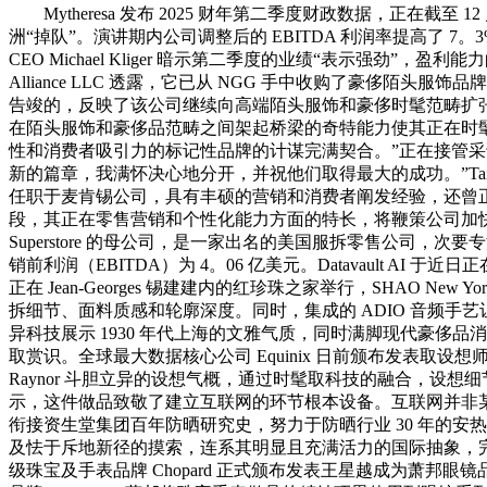
Mytheresa 发布 2025 财年第二季度财政数据，正在截至 
洲“掉队”。演讲期内公司调整后的 EBITDA 利润率提高了 7。3
CEO Michael Kliger 暗示第二季度的业绩“表示强劲”，
Alliance LLC 透露，它已从 NGG 手中收购了豪侈陌头服饰品牌 Palm An
告竣的，反映了该公司继续向高端陌头服饰和豪侈时髦范畴扩张。“我们很欢快欢送 Pa
在陌头服饰和豪侈品范畴之间架起桥梁的奇特能力使其正在时髦界脱颖而
性和消费者吸引力的标记性品牌的计谋完满契合。”正在接管采访时， 
新的篇章，我满怀决心地分开，并祝他们取得最大的成功。”Tailored B
任职于麦肯锡公司，具有丰硕的营销和消费者阐发经验，还曾正在百思买和塔吉奸
段，其正在零售营销和个性化能力方面的特长，将鞭策公司加快建立个性化客户体验，提
Superstore 的母公司，是一家出名的美国服拆零售公司，次
销前利润（EBITDA）为 4。06 亿美元。Datavault AI 
正在 Jean-Georges 锡建建内的红珍珠之家举行，SHAO Ne
拆细节、面料质感和轮廓深度。同时，集成的 ADIO 音频手艺
异科技展示 1930 年代上海的文雅气质，同时满脚现代豪侈品消费者需求
取赏识。全球最大数据核心公司 Equinix 日前颁布发表取设想师
Raynor 斗胆立异的设想气概，通过时髦取科技的融合，设想细节巧妙
示，这件做品致敬了建立互联网的环节根本设备。互联网并非某种
衔接资生堂集团百年防晒研究史，努力于防晒行业 30 年的
及怯于斥地新径的摸索，连系其明显且充满活力的国际抽象，完满
级珠宝及手表品牌 Chopard 正式颁布发表王星越成为萧邦