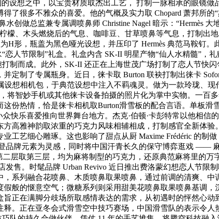
镜系列的设想之中，以宝贵材质取杰出工艺， 打制一脉相承的眼
很多不雅众的喜爱。他的气概及实力取 Chopard 萧邦所的“杰
创做总监兼专属调喷鼻师 Christine Nagel 暗示：“He
鼻柠檬、木头燃烧后的气息、咖啡豆、甘草喷鼻等气息，打制出
 打制，底座为H形，瓶盖为黑色哑光设想，并压印了 Hermès 典
水“恋人节限制”礼盒。礼盒内含 SK-II 明星产物“仙人水精
杨婉打制而成。此外，SK-II 还正在上海世茂广场打制了恋人节
瓶身。近日，徕卡取 Burton 联袂打制出徕卡 Sofort 2 B
，配有专属设想相机包，于典范设想中注入不羁魂灵。做为一款玲珑、现代
用法式，将智妙手机或其他徕卡设备拍摄的照片化为掌中实物。一
，恰是徕卡相机取Burton滑雪板的配合言语。单板滑雪、Burto
将这项小众快乐喜爱推向世界舞台地方。杰克·伯顿·卡彭特常以他
东方高雅神韵取浓重的巧克力风味相辅相成，打制感官全新体验
艺细心雕琢。这也影响了甜点从厨 Maxime Frédéric 
易威登品牌元素为灵感，同时将中国汗青长久的保守博弈逛戏 ——
口胃。第二层取第三层，均为麻将制型的巧克力，还原典范麻将里
s Vuitton 巧克力专卖店发售。时髦品牌 Urban Revivo 近日
中，系列融合花喷鼻、木质喷鼻取果喷鼻，通过前调的清爽、中
度假般的惬意空气；微糖系列则采用甜美花喷鼻取果喷鼻基调，
盒旨正在满脚分歧场所取感情表达的需求，从初遇时的怦然心动
注释。正在亚冬会式滑雪空中技巧赛场，中国滑雪队的表示令人
中技巧队的持久合做伙伴，凭仗 11 年的手艺堆集，将腾空科技