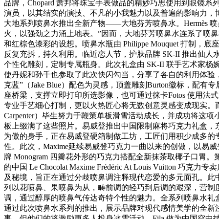
品牌，Chopard 萧邦将珠宝手表做品的精妙巧思使用到眼
演员，以其结实的演技、不凡的小我魅力以及普遍的影响力，博得了
大地系列喷鼻水推出全新产物——大地芬芳喷鼻水。Hermès 喷鼻水
火，以强劲之力涌上地表。”因而，大地芬芳喷鼻水连系了喷
和红棕色漆彩的设想。喷鼻水瓶由 Philippe Mouquet
反复充拆，持久利用。临近恋人节，护肤品牌 SK-II 推出仙人
个性化雕刻，定制专属瓶身。此次礼盒由 SK-II 联手艺术家
使丹妮和孙千也参取了此次快闪勾当，分享了各自的利用体验，并定制了专属
克蓝”（Jake Blue）配色为灵感，顶盖雕刻Burton徽标
座桥梁，支撑立即打印所选影像，也可通过徕卡Fotos 使
专业手艺细心打制，更以火热匠心将无数创意灵感变成现实。而这份热情
Carpenter）毕生努力于鞭策单板滑雪活动成长，并成功
板上缀满了这些照片。易威登推出中国限制麻将巧克力礼盒，
为傲的身手，正在易威登硬箱制做工坊，工匠们用积少成多的专业工
性。此次，Maxime延续易威登巧克力一曲以来的创做，以
牌 Monogram 四瓣花外形的巧克力搭配全新抹茶取椰子
的中国 Le Chocolat Maxime Frédéric At Loui
及秘境，旨正在通过分歧喷鼻调注释现代恋爱的多元面孔。此
列以花喷鼻、果喷鼻为从，畴前调的轻巧到后调的艰深，营制
调，通过醇厚的喷鼻气传达奇特个性的魅力。全系列喷鼻水礼
通过此次喷鼻水系列的推出，展示品牌对现代感情美学的全新
事，但他们的将激励更多人投身冰雪活动。Fila 做为中国空