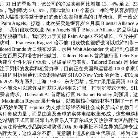
12 月 31 日的季度内，该公司的净发卖额同比增加 13。4% 至 2
%，毛利率为 50。9%，同比增加 110 个基点，净吃亏从客岁同期的
盈利能力的大幅提拔得益于更好的全价发卖和更高的订单价值。周一该公司股价上
gels。据悉，此次买卖是继客岁 9 月底 Bluestar Alliance 从 LVMH 
lm Angels 插手 Bluestar Alliance 的品牌组合，”Blu
出。我们努力于支撑 Palm Angels 不竭成长、立异并扩大
Francesco Ragazzi 暗示他“很欢快也很骄傲可以或许
rands 近日颁布发表，录用 Whit Alexander 为施行副总裁兼
细做过。Tailored Brands 首席施行官 Peter Sachs
拔品牌忠实度。Tailored Brands 是 Men’s Wearhous
要专注于男拆的发卖和租赁办事，目前正在美国和运营着 1000 多家
于近日正在纽约时拆周通过取设想师品牌 SHAO New York 的合做，
w York 2025 秋冬系列“上海 1930s：东方巴黎，纽约”采用超高
让不雅众可以或许及时获取系列相关消息，打制沉浸式体验。SHAO
。Datavault AI 首席施行官 Nathaniel Bradl
 Maximilian Raynor 展开合做，以数据核心烧毁材料打制
呈现了 Equinix 为支撑全球经济和社会成长所成立的数千个收集毗连
奥秘力量，而是由遍及全球的实体电缆收集形成，这些电缆横跨陆地
安热沙品牌正式官宣国际出名音乐人王嘉尔成为安热沙亚太区品牌
注释安热沙品牌深耕防晒范畴 30 年照旧不竭立异的品牌专业和
眼镜品牌大使，这位卓尔不群、克意朝上进步的重生代演员，将为 Ch