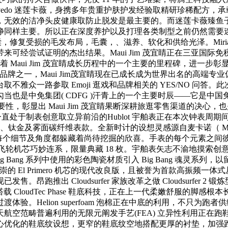
Quevedo 迷莲卡薇，身携多年贵重护肤护发经验取精研珍稀配
，无效的洁净头皮健康取防止脱发是最主要的。而迷莲卡薇臻鱼
净同样主要。所以正在深度养护以及打理各类制型之前仍然需要
oster，强韧发根毛囊，修复受损的毛发布局，毛囊，、滋养、软化和供给光泽。
可经尝试证明的杰出结果。Maui Jim 茂宜睛正在三亚国
 Maui Jim 茂宜睛成长历程中的一个主要的里程碑，进一
云眼镜旗下品牌之一，Maui Jim茂宜睛现在已成长成为世界出名的
众一路参取 Emoji 逛戏和品牌相关的 YES/NO 问答。
当也是中免集团( CDFG )汗青上的一个主要时辰——它是中
要性，彰显出 Maui Jim 茂宜睛果断深耕旅逛零售渠道的决心
表周。一直处于制表创意取立异前沿的Hublot 宇舶表正在本次钟表周期间发
金、钛金及雾面碳纤维表款。全新时计的设想灵感源自麦卡诺（ Me
的建建，每个细节及角度都躲藏着尚待挖掘的欣喜。手表的每个元素之间
陀飞轮机芯巧妙连系，限量典藏 18 枚。宇舶表矢志不渝地摸索创意
g Bang 系列中使用的彩色陶瓷材质引入 Big Bang 魂灵系列，
 El Primero 机芯的现代改良版，且被誉为首款高振频一体式
。昂跑推出 Cloudsurfer 家族改革之做 Cloudsurf
 2 搭载 CloudTec Phase 鞋底科技，正在上一代柔嫩舒
验。Helion superfoam 泡棉正在中底的利用，不只为
航空范畴普遍利用的无限元阐发手艺(FEA) 立异性利用正在
优化的鞋底纹设想，更窄的鞋底纹空地搭配更厚的衬垫，加强跑